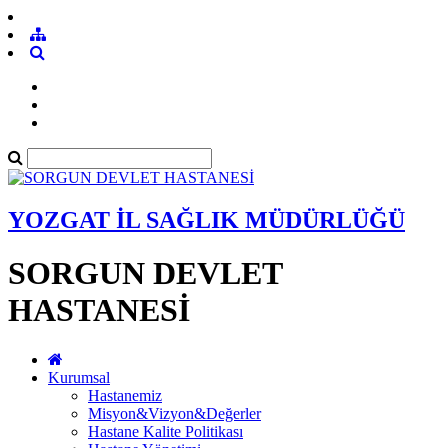
YOZGAT İL SAĞLIK MÜDÜRLÜĞÜ
SORGUN DEVLET
HASTANESİ
Kurumsal
Hastanemiz
Misyon&Vizyon&Değerler
Hastane Kalite Politikası