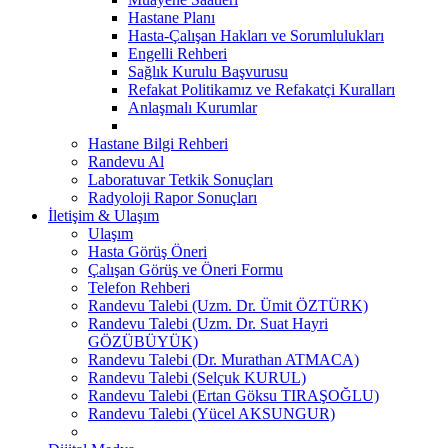
Hastane Planı
Hasta-Çalışan Hakları ve Sorumlulukları
Engelli Rehberi
Sağlık Kurulu Başvurusu
Refakat Politikamız ve Refakatçi Kuralları
Anlaşmalı Kurumlar
Hastane Bilgi Rehberi
Randevu Al
Laboratuvar Tetkik Sonuçları
Radyoloji Rapor Sonuçları
İletişim & Ulaşım
Ulaşım
Hasta Görüş Öneri
Çalışan Görüş ve Öneri Formu
Telefon Rehberi
Randevu Talebi (Uzm. Dr. Ümit ÖZTÜRK)
Randevu Talebi (Uzm. Dr. Suat Hayri
GÖZÜBÜYÜK)
Randevu Talebi (Dr. Murathan ATMACA)
Randevu Talebi (Selçuk KURUL)
Randevu Talebi (Ertan Göksu TIRAŞOĞLU)
Randevu Talebi (Yücel AKSUNGUR)