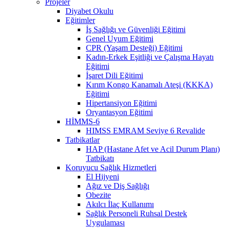
Projeler
Diyabet Okulu
Eğitimler
İş Sağlığı ve Güvenliği Eğitimi
Genel Uyum Eğitimi
CPR (Yaşam Desteği) Eğitimi
Kadın-Erkek Eşitliği ve Çalışma Hayatı
Eğitimi
İşaret Dili Eğitimi
Kırım Kongo Kanamalı Ateşi (KKKA)
Eğitimi
Hipertansiyon Eğitimi
Oryantasyon Eğitimi
HİMMS-6
HIMSS EMRAM Seviye 6 Revalide
Tatbikatlar
HAP (Hastane Afet ve Acil Durum Planı)
Tatbikatı
Koruyucu Sağlık Hizmetleri
El Hijyeni
Ağız ve Diş Sağlığı
Obezite
Akılcı İlaç Kullanımı
Sağlık Personeli Ruhsal Destek
Uygulaması