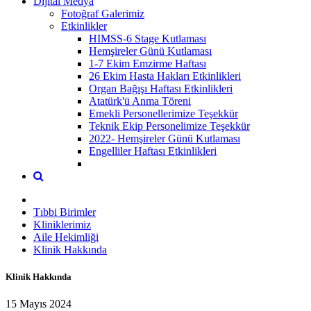
Dijital Medya
Fotoğraf Galerimiz
Etkinlikler
HIMSS-6 Stage Kutlaması
Hemşireler Günü Kutlaması
1-7 Ekim Emzirme Haftası
26 Ekim Hasta Hakları Etkinlikleri
Organ Bağışı Haftası Etkinlikleri
Atatürk'ü Anma Töreni
Emekli Personellerimize Teşekkür
Teknik Ekip Personelimize Teşekkür
2022- Hemşireler Günü Kutlaması
Engelliler Haftası Etkinlikleri
Tıbbi Birimler
Kliniklerimiz
Aile Hekimliği
Klinik Hakkında
Klinik Hakkında
15 Mayıs 2024