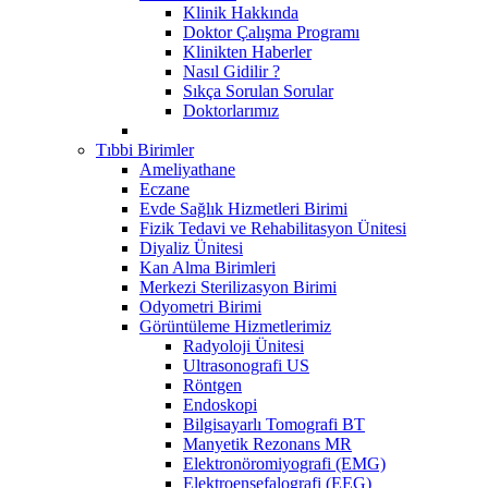
Klinik Hakkında
Doktor Çalışma Programı
Klinikten Haberler
Nasıl Gidilir ?
Sıkça Sorulan Sorular
Doktorlarımız
Tıbbi Birimler
Ameliyathane
Eczane
Evde Sağlık Hizmetleri Birimi
Fizik Tedavi ve Rehabilitasyon Ünitesi
Diyaliz Ünitesi
Kan Alma Birimleri
Merkezi Sterilizasyon Birimi
Odyometri Birimi
Görüntüleme Hizmetlerimiz
Radyoloji Ünitesi
Ultrasonografi US
Röntgen
Endoskopi
Bilgisayarlı Tomografi BT
Manyetik Rezonans MR
Elektronöromiyografi (EMG)
Elektroensefalografi (EEG)