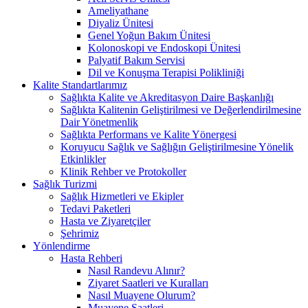
Ameliyathane
Diyaliz Ünitesi
Genel Yoğun Bakım Ünitesi
Kolonoskopi ve Endoskopi Ünitesi
Palyatif Bakım Servisi
Dil ve Konuşma Terapisi Polikliniği
Kalite Standartlarımız
Sağlıkta Kalite ve Akreditasyon Daire Başkanlığı
Sağlıkta Kalitenin Geliştirilmesi ve Değerlendirilmesine
Dair Yönetmenlik
Sağlıkta Performans ve Kalite Yönergesi
Koruyucu Sağlık ve Sağlığın Geliştirilmesine Yönelik
Etkinlikler
Klinik Rehber ve Protokoller
Sağlık Turizmi
Sağlık Hizmetleri ve Ekipler
Tedavi Paketleri
Hasta ve Ziyaretçiler
Şehrimiz
Yönlendirme
Hasta Rehberi
Nasıl Randevu Alınır?
Ziyaret Saatleri ve Kuralları
Nasıl Muayene Olurum?
Muayene Saatleri