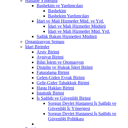
Hastane Yönetimi
Başhekim ve Yardımcıları
Başhekim
Başhekim Yardımcıları
İdari ve Mali Hizmetler Müd. ve Yrd.
İdari ve Mali Hizmetler Müdürü
İdari ve Mali Hizmetler Müd. Yrd.
Sağlık Bakım Hizmetleri Müdürü
Organizasyon Şeması
İdari Birimler
Arşiv Birimi
Ayniyat Birimi
Bilgi İşlem ve Otomasyon
Disiplin ve Hukuk İşleri Birimi
Faturalama Birimi
Gelen-Giden Evrak Birimi
Gelir-Gider Tahakkuk Birimi
Hasta Hakları Birimi
İstatistik Birimi
İş Sağlığı ve Güvenliği Birimi
Sorgun Devlet Hastanesi İş Sağlığı ve
Güvenliği İç Yönergesi
Sorgun Devlet Hastanesi İş Sağlığı ve
Güvenliği Politikası