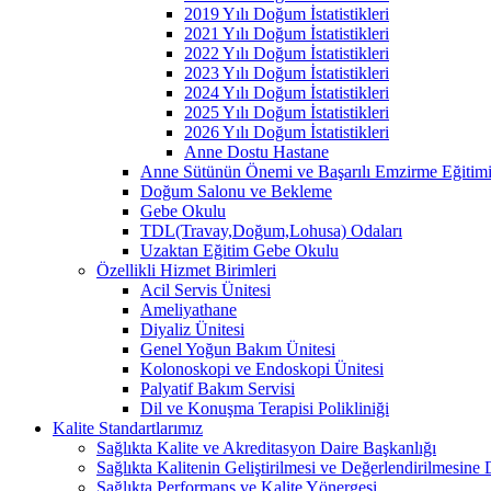
2019 Yılı Doğum İstatistikleri
2021 Yılı Doğum İstatistikleri
2022 Yılı Doğum İstatistikleri
2023 Yılı Doğum İstatistikleri
2024 Yılı Doğum İstatistikleri
2025 Yılı Doğum İstatistikleri
2026 Yılı Doğum İstatistikleri
Anne Dostu Hastane
Anne Sütünün Önemi ve Başarılı Emzirme Eğitim
Doğum Salonu ve Bekleme
Gebe Okulu
TDL(Travay,Doğum,Lohusa) Odaları
Uzaktan Eğitim Gebe Okulu
Özellikli Hizmet Birimleri
Acil Servis Ünitesi
Ameliyathane
Diyaliz Ünitesi
Genel Yoğun Bakım Ünitesi
Kolonoskopi ve Endoskopi Ünitesi
Palyatif Bakım Servisi
Dil ve Konuşma Terapisi Polikliniği
Kalite Standartlarımız
Sağlıkta Kalite ve Akreditasyon Daire Başkanlığı
Sağlıkta Kalitenin Geliştirilmesi ve Değerlendirilmesine
Sağlıkta Performans ve Kalite Yönergesi