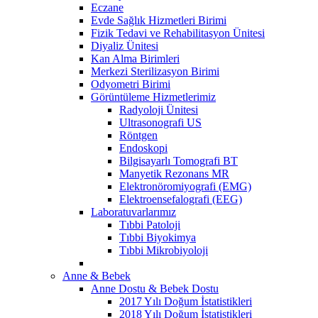
Eczane
Evde Sağlık Hizmetleri Birimi
Fizik Tedavi ve Rehabilitasyon Ünitesi
Diyaliz Ünitesi
Kan Alma Birimleri
Merkezi Sterilizasyon Birimi
Odyometri Birimi
Görüntüleme Hizmetlerimiz
Radyoloji Ünitesi
Ultrasonografi US
Röntgen
Endoskopi
Bilgisayarlı Tomografi BT
Manyetik Rezonans MR
Elektronöromiyografi (EMG)
Elektroensefalografi (EEG)
Laboratuvarlarımız
Tıbbi Patoloji
Tıbbi Biyokimya
Tıbbi Mikrobiyoloji
Anne & Bebek
Anne Dostu & Bebek Dostu
2017 Yılı Doğum İstatistikleri
2018 Yılı Doğum İstatistikleri