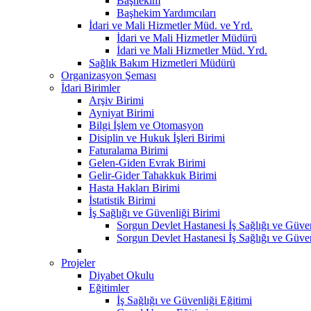
Başhekim
Başhekim Yardımcıları
İdari ve Mali Hizmetler Müd. ve Yrd.
İdari ve Mali Hizmetler Müdürü
İdari ve Mali Hizmetler Müd. Yrd.
Sağlık Bakım Hizmetleri Müdürü
Organizasyon Şeması
İdari Birimler
Arşiv Birimi
Ayniyat Birimi
Bilgi İşlem ve Otomasyon
Disiplin ve Hukuk İşleri Birimi
Faturalama Birimi
Gelen-Giden Evrak Birimi
Gelir-Gider Tahakkuk Birimi
Hasta Hakları Birimi
İstatistik Birimi
İş Sağlığı ve Güvenliği Birimi
Sorgun Devlet Hastanesi İş Sağlığı ve Güven
Sorgun Devlet Hastanesi İş Sağlığı ve Güvenl
Projeler
Diyabet Okulu
Eğitimler
İş Sağlığı ve Güvenliği Eğitimi