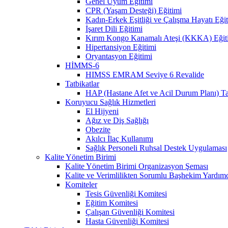
Genel Uyum Eğitimi
CPR (Yaşam Desteği) Eğitimi
Kadın-Erkek Eşitliği ve Çalışma Hayatı Eği
İşaret Dili Eğitimi
Kırım Kongo Kanamalı Ateşi (KKKA) Eğit
Hipertansiyon Eğitimi
Oryantasyon Eğitimi
HİMMS-6
HIMSS EMRAM Seviye 6 Revalide
Tatbikatlar
HAP (Hastane Afet ve Acil Durum Planı) Ta
Koruyucu Sağlık Hizmetleri
El Hijyeni
Ağız ve Diş Sağlığı
Obezite
Akılcı İlaç Kullanımı
Sağlık Personeli Ruhsal Destek Uygulaması
Kalite Yönetim Birimi
Kalite Yönetim Birimi Organizasyon Şeması
Kalite ve Verimlilikten Sorumlu Başhekim Yardımc
Komiteler
Tesis Güvenliği Komitesi
Eğitim Komitesi
Çalışan Güvenliği Komitesi
Hasta Güvenliği Komitesi