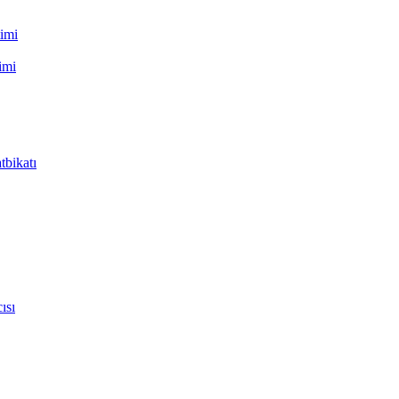
timi
imi
tbikatı
ısı