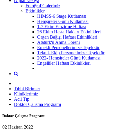
Dijital Medya
Fotoğraf Galerimiz
Etkinlikler
HIMSS-6 Stage Kutlaması
Hemşireler Günü Kutlaması
1-7 Ekim Emzirme Haftası
26 Ekim Hasta Hakları Etkinlikleri
Organ Bağışı Haftası Etkinlikleri
Atatürk'ü Anma Töreni
Emekli Personellerimize Teşekkür
Teknik Ekip Personelimize Teşekkür
2022- Hemşireler Günü Kutlaması
Engelliler Haftası Etkinlikleri
Tıbbi Birimler
Kliniklerimiz
Acil Tıp
Doktor Çalışma Programı
Doktor Çalışma Programı
02 Haziran 2022