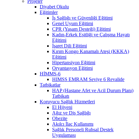
Projeler
Diyabet Okulu
Eğitimler
İş Sağlığı ve Güvenliği Eğitimi
Genel Uyum Eğitimi
CPR (Yaşam Desteği) Eğitimi
Kadın-Erkek Eşitliği ve Çalışma Hayatı
Eğitimi
İşaret Dili Eğitimi
Kırım Kongo Kanamalı Ateşi (KKKA)
Eğitimi
Hipertansiyon Eğitimi
Oryantasyon Eğitimi
HİMMS-6
HIMSS EMRAM Seviye 6 Revalide
Tatbikatlar
HAP (Hastane Afet ve Acil Durum Planı)
Tatbikatı
Koruyucu Sağlık Hizmetleri
El Hijyeni
Ağız ve Diş Sağlığı
Obezite
Akılcı İlaç Kullanımı
Sağlık Personeli Ruhsal Destek
Uygulaması