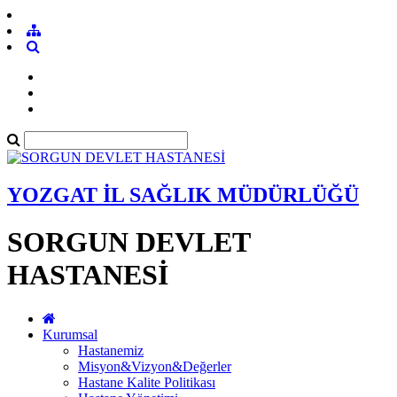
YOZGAT İL SAĞLIK MÜDÜRLÜĞÜ
SORGUN DEVLET
HASTANESİ
Kurumsal
Hastanemiz
Misyon&Vizyon&Değerler
Hastane Kalite Politikası