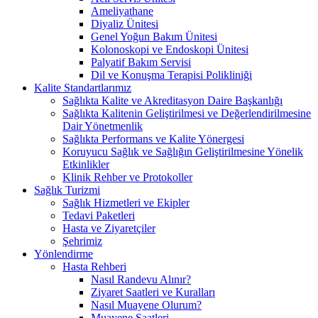
Ameliyathane
Diyaliz Ünitesi
Genel Yoğun Bakım Ünitesi
Kolonoskopi ve Endoskopi Ünitesi
Palyatif Bakım Servisi
Dil ve Konuşma Terapisi Polikliniği
Kalite Standartlarımız
Sağlıkta Kalite ve Akreditasyon Daire Başkanlığı
Sağlıkta Kalitenin Geliştirilmesi ve Değerlendirilmesine
Dair Yönetmenlik
Sağlıkta Performans ve Kalite Yönergesi
Koruyucu Sağlık ve Sağlığın Geliştirilmesine Yönelik
Etkinlikler
Klinik Rehber ve Protokoller
Sağlık Turizmi
Sağlık Hizmetleri ve Ekipler
Tedavi Paketleri
Hasta ve Ziyaretçiler
Şehrimiz
Yönlendirme
Hasta Rehberi
Nasıl Randevu Alınır?
Ziyaret Saatleri ve Kuralları
Nasıl Muayene Olurum?
Muayene Saatleri