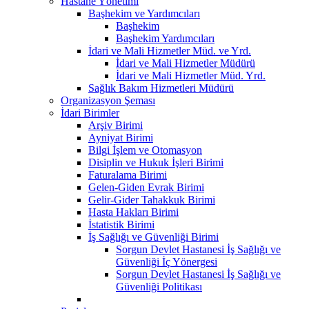
Hastane Yönetimi
Başhekim ve Yardımcıları
Başhekim
Başhekim Yardımcıları
İdari ve Mali Hizmetler Müd. ve Yrd.
İdari ve Mali Hizmetler Müdürü
İdari ve Mali Hizmetler Müd. Yrd.
Sağlık Bakım Hizmetleri Müdürü
Organizasyon Şeması
İdari Birimler
Arşiv Birimi
Ayniyat Birimi
Bilgi İşlem ve Otomasyon
Disiplin ve Hukuk İşleri Birimi
Faturalama Birimi
Gelen-Giden Evrak Birimi
Gelir-Gider Tahakkuk Birimi
Hasta Hakları Birimi
İstatistik Birimi
İş Sağlığı ve Güvenliği Birimi
Sorgun Devlet Hastanesi İş Sağlığı ve
Güvenliği İç Yönergesi
Sorgun Devlet Hastanesi İş Sağlığı ve
Güvenliği Politikası