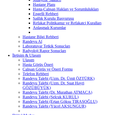
Hastane Planı
Hasta-Çalışan Hakları ve Sorumlulukları
Engelli Rehberi
Sağlık Kurulu Başvurusu
Refakat Politikamız ve Refakatçi Kuralları
Anlaşmalı Kurumlar
Hastane Bilgi Rehberi
Randevu Al
Laboratuvar Tetkik Sonuçları
Radyoloji Rapor Sonuçları
İletişim & Ulaşım
Ulaşım
Hasta Görüş Öneri
Çalışan Görüş ve Öneri Formu
Telefon Rehberi
Randevu Talebi (Uzm. Dr. Ümit ÖZTÜRK)
Randevu Talebi (Uzm. Dr. Suat Hayri
GÖZÜBÜYÜK)
Randevu Talebi (Dr. Murathan ATMACA)
Randevu Talebi (Selçuk KURUL)
Randevu Talebi (Ertan Göksu TIRAŞOĞLU)
Randevu Talebi (Yücel AKSUNGUR)