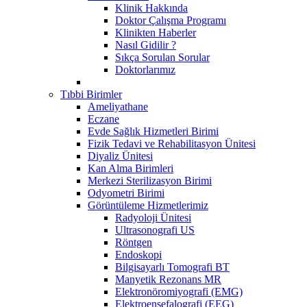
Klinik Hakkında
Doktor Çalışma Programı
Klinikten Haberler
Nasıl Gidilir ?
Sıkça Sorulan Sorular
Doktorlarımız
Tıbbi Birimler
Ameliyathane
Eczane
Evde Sağlık Hizmetleri Birimi
Fizik Tedavi ve Rehabilitasyon Ünitesi
Diyaliz Ünitesi
Kan Alma Birimleri
Merkezi Sterilizasyon Birimi
Odyometri Birimi
Görüntüleme Hizmetlerimiz
Radyoloji Ünitesi
Ultrasonografi US
Röntgen
Endoskopi
Bilgisayarlı Tomografi BT
Manyetik Rezonans MR
Elektronöromiyografi (EMG)
Elektroensefalografi (EEG)