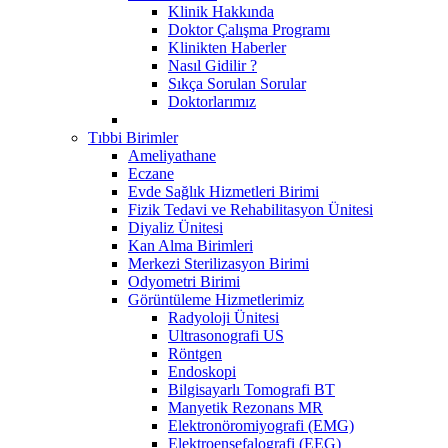
Klinik Hakkında
Doktor Çalışma Programı
Klinikten Haberler
Nasıl Gidilir ?
Sıkça Sorulan Sorular
Doktorlarımız
Tıbbi Birimler
Ameliyathane
Eczane
Evde Sağlık Hizmetleri Birimi
Fizik Tedavi ve Rehabilitasyon Ünitesi
Diyaliz Ünitesi
Kan Alma Birimleri
Merkezi Sterilizasyon Birimi
Odyometri Birimi
Görüntüleme Hizmetlerimiz
Radyoloji Ünitesi
Ultrasonografi US
Röntgen
Endoskopi
Bilgisayarlı Tomografi BT
Manyetik Rezonans MR
Elektronöromiyografi (EMG)
Elektroensefalografi (EEG)