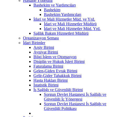
Hastane Yönetimi
Başhekim ve Yardımcıları
Başhekim
Başhekim Yardımcıları
İdari ve Mali Hizmetler Müd. ve Yrd.
İdari ve Mali Hizmetler Müdürü
İdari ve Mali Hizmetler Müd. Yrd.
Sağlık Bakım Hizmetleri Müdürü
Organizasyon Şeması
İdari Birimler
Arşiv Birimi
Ayniyat Birimi
Bilgi İşlem ve Otomasyon
Disiplin ve Hukuk İşleri Birimi
Faturalama Birimi
Gelen-Giden Evrak Birimi
Gelir-Gider Tahakkuk Birimi
Hasta Hakları Birimi
İstatistik Birimi
İş Sağlığı ve Güvenliği Birimi
Sorgun Devlet Hastanesi İş Sağlığı ve
Güvenliği İç Yönergesi
Sorgun Devlet Hastanesi İş Sağlığı ve
Güvenliği Politikası