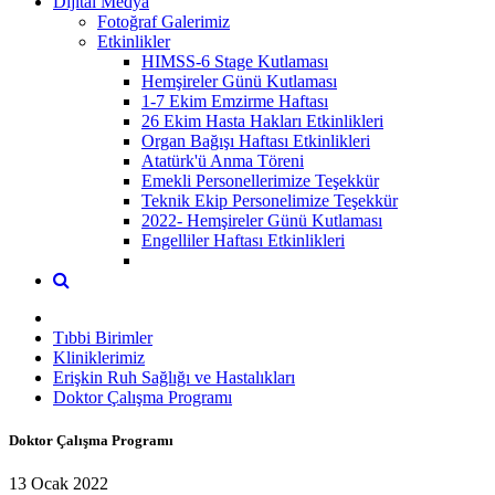
Dijital Medya
Fotoğraf Galerimiz
Etkinlikler
HIMSS-6 Stage Kutlaması
Hemşireler Günü Kutlaması
1-7 Ekim Emzirme Haftası
26 Ekim Hasta Hakları Etkinlikleri
Organ Bağışı Haftası Etkinlikleri
Atatürk'ü Anma Töreni
Emekli Personellerimize Teşekkür
Teknik Ekip Personelimize Teşekkür
2022- Hemşireler Günü Kutlaması
Engelliler Haftası Etkinlikleri
Tıbbi Birimler
Kliniklerimiz
Erişkin Ruh Sağlığı ve Hastalıkları
Doktor Çalışma Programı
Doktor Çalışma Programı
13 Ocak 2022