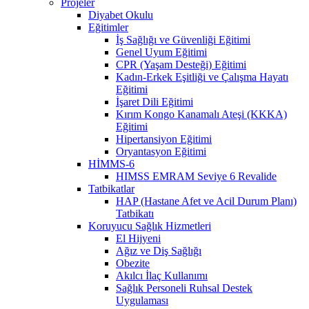
Projeler
Diyabet Okulu
Eğitimler
İş Sağlığı ve Güvenliği Eğitimi
Genel Uyum Eğitimi
CPR (Yaşam Desteği) Eğitimi
Kadın-Erkek Eşitliği ve Çalışma Hayatı
Eğitimi
İşaret Dili Eğitimi
Kırım Kongo Kanamalı Ateşi (KKKA)
Eğitimi
Hipertansiyon Eğitimi
Oryantasyon Eğitimi
HİMMS-6
HIMSS EMRAM Seviye 6 Revalide
Tatbikatlar
HAP (Hastane Afet ve Acil Durum Planı)
Tatbikatı
Koruyucu Sağlık Hizmetleri
El Hijyeni
Ağız ve Diş Sağlığı
Obezite
Akılcı İlaç Kullanımı
Sağlık Personeli Ruhsal Destek
Uygulaması