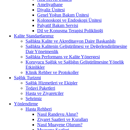
Ameliyathane
Diyaliz Ünitesi
Genel Yoğun Bakım Ünitesi
Kolonoskopi ve Endoskopi Ünitesi
Palyatif Bakım Servisi
Dil ve Konuşma Terapisi Polikliniği
Kalite Standartlarımız
Sağlıkta Kalite ve Akreditasyon Daire Başkanlığı
Sağlıkta Kalitenin Geliştirilmesi ve Değerlendirilmesine
Dair Yönetmenlik
Sağlıkta Performans ve Kalite Yönergesi
Koruyucu Sağlık ve Sağlığın Geliştirilmesine Yönelik
Etkinlikler
Klinik Rehber ve Protokoller
Sağlık Turizmi
Sağlık Hizmetleri ve Ekipler
Tedavi Paketleri
Hasta ve Ziyaretçiler
Şehrimiz
Yönlendirme
Hasta Rehberi
Nasıl Randevu Alınır?
Ziyaret Saatleri ve Kuralları
Nasıl Muayene Olurum?
Muayene Saatleri