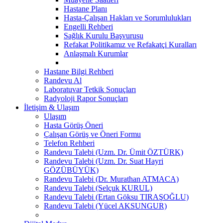
Hastane Planı
Hasta-Çalışan Hakları ve Sorumlulukları
Engelli Rehberi
Sağlık Kurulu Başvurusu
Refakat Politikamız ve Refakatçi Kuralları
Anlaşmalı Kurumlar
Hastane Bilgi Rehberi
Randevu Al
Laboratuvar Tetkik Sonuçları
Radyoloji Rapor Sonuçları
İletişim & Ulaşım
Ulaşım
Hasta Görüş Öneri
Çalışan Görüş ve Öneri Formu
Telefon Rehberi
Randevu Talebi (Uzm. Dr. Ümit ÖZTÜRK)
Randevu Talebi (Uzm. Dr. Suat Hayri
GÖZÜBÜYÜK)
Randevu Talebi (Dr. Murathan ATMACA)
Randevu Talebi (Selçuk KURUL)
Randevu Talebi (Ertan Göksu TIRAŞOĞLU)
Randevu Talebi (Yücel AKSUNGUR)