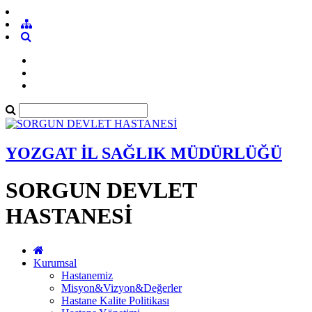
YOZGAT İL SAĞLIK MÜDÜRLÜĞÜ
SORGUN DEVLET
HASTANESİ
Kurumsal
Hastanemiz
Misyon&Vizyon&Değerler
Hastane Kalite Politikası