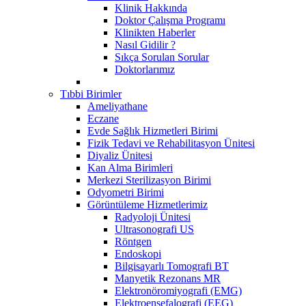
Klinik Hakkında
Doktor Çalışma Programı
Klinikten Haberler
Nasıl Gidilir ?
Sıkça Sorulan Sorular
Doktorlarımız
Tıbbi Birimler
Ameliyathane
Eczane
Evde Sağlık Hizmetleri Birimi
Fizik Tedavi ve Rehabilitasyon Ünitesi
Diyaliz Ünitesi
Kan Alma Birimleri
Merkezi Sterilizasyon Birimi
Odyometri Birimi
Görüntüleme Hizmetlerimiz
Radyoloji Ünitesi
Ultrasonografi US
Röntgen
Endoskopi
Bilgisayarlı Tomografi BT
Manyetik Rezonans MR
Elektronöromiyografi (EMG)
Elektroensefalografi (EEG)