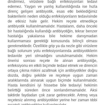
dindirmez, virüslere bağlı enfeksiyonları tedavi
edemez. Yaygın ve yanlış kullanıldığında ise hızla
direnç gelişen antibiyotik, esas etki beklediğimiz
bakterilerin neden olduğu enfeksiyonların tedavisinde
de etkisiz hale gelir. Hekim reçete etmedikçe
antibiyotik kullanılmamalıdır. Hastaların, daha önceki
bir hastalığında kullandığı antibiyotiğin, tekrar benzer
hastalığa yakalansa bile hekime danışmadan
kullanmaması gerektiği konusunda bilinçli olması
gerekmektedir. Özellikle grip ya da nezle gibi virüslere
bağlı solunum yolu enfeksiyonlarında antibiyotiklerin
tedavide yeri olmadığını unutulmamalıdır. Hekim
önerisi sonrası reçete ile alınan antibiyotiğe,
enfeksiyonu en etkili biçimde tedavi etmek ve direncin
ortaya çıkma riskini azaltmak için antibiyotikler doğru
dozda, doğru şekilde ve reçeteye uygun zaman
aralıklarında alınarak uygun biçimde kullanılmalıdır.
Hasta kendisini iyi hissetse bile tedaviyi hekimin
belirttiği süreden önce sonlandırmamalıdır. Aksi
taktirde faydadan çok zarar getirecektir. Artmış veya
reçetesiz alınmış antibiyotikler yerine her zaman tıbbi
reçeteli antibiyotikler kullanılmalıdır.