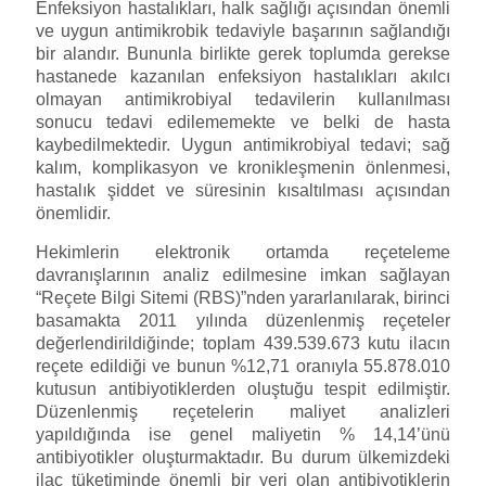
Enfeksiyon hastalıkları, halk sağlığı açısından önemli
ve uygun antimikrobik tedaviyle başarının sağlandığı
bir alandır. Bununla birlikte gerek toplumda gerekse
hastanede kazanılan enfeksiyon hastalıkları akılcı
olmayan antimikrobiyal tedavilerin kullanılması
sonucu tedavi edilememekte ve belki de hasta
kaybedilmektedir. Uygun antimikrobiyal tedavi; sağ
kalım, komplikasyon ve kronikleşmenin önlenmesi,
hastalık şiddet ve süresinin kısaltılması açısından
önemlidir.
Hekimlerin elektronik ortamda reçeteleme
davranışlarının analiz edilmesine imkan sağlayan
“Reçete Bilgi Sitemi (RBS)”nden yararlanılarak, birinci
basamakta 2011 yılında düzenlenmiş reçeteler
değerlendirildiğinde; toplam 439.539.673 kutu ilacın
reçete edildiği ve bunun %12,71 oranıyla 55.878.010
kutusun antibiyotiklerden oluştuğu tespit edilmiştir.
Düzenlenmiş reçetelerin maliyet analizleri
yapıldığında ise genel maliyetin % 14,14’ünü
antibiyotikler oluşturmaktadır. Bu durum ülkemizdeki
ilaç tüketiminde önemli bir yeri olan antibiyotiklerin