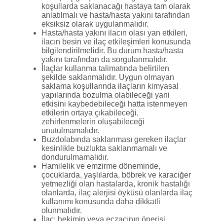
koşullarda saklanacağı hastaya tam olarak
anlatılmalı ve hasta/hasta yakını tarafından
eksiksiz olarak uygulanmalıdır.
Hasta/hasta yakını ilacın olası yan etkileri,
ilacın besin ve ilaç etkileşimleri konusunda
bilgilendirilmelidir. Bu durum hasta/hasta
yakını tarafından da sorgulanmalıdır.
İlaçlar kullanma talimatında belirtilen
şekilde saklanmalıdır. Uygun olmayan
saklama koşullarında ilaçların kimyasal
yapılarında bozulma olabileceği yani
etkisini kaybedebileceği hatta istenmeyen
etkilerin ortaya çıkabileceği,
zehirlenmelerin oluşabileceği
unutulmamalıdır.
Buzdolabında saklanması gereken ilaçlar
kesinlikle buzlukta saklanmamalı ve
dondurulmamalıdır.
Hamilelik ve emzirme döneminde,
çocuklarda, yaşlılarda, böbrek ve karaciğer
yetmezliği olan hastalarda, kronik hastalığı
olanlarda, ilaç alerjisi öyküsü olanlarda ilaç
kullanımı konusunda daha dikkatli
olunmalıdır.
İlaç; hekimin veya eczacının önerisi