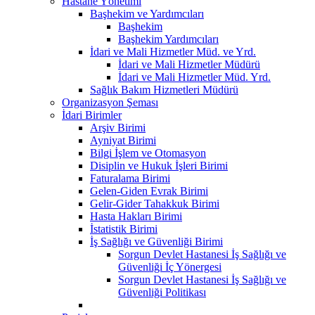
Hastane Yönetimi
Başhekim ve Yardımcıları
Başhekim
Başhekim Yardımcıları
İdari ve Mali Hizmetler Müd. ve Yrd.
İdari ve Mali Hizmetler Müdürü
İdari ve Mali Hizmetler Müd. Yrd.
Sağlık Bakım Hizmetleri Müdürü
Organizasyon Şeması
İdari Birimler
Arşiv Birimi
Ayniyat Birimi
Bilgi İşlem ve Otomasyon
Disiplin ve Hukuk İşleri Birimi
Faturalama Birimi
Gelen-Giden Evrak Birimi
Gelir-Gider Tahakkuk Birimi
Hasta Hakları Birimi
İstatistik Birimi
İş Sağlığı ve Güvenliği Birimi
Sorgun Devlet Hastanesi İş Sağlığı ve
Güvenliği İç Yönergesi
Sorgun Devlet Hastanesi İş Sağlığı ve
Güvenliği Politikası