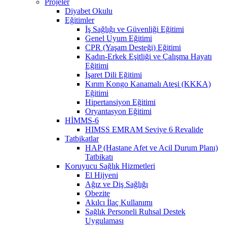
Projeler
Diyabet Okulu
Eğitimler
İş Sağlığı ve Güvenliği Eğitimi
Genel Uyum Eğitimi
CPR (Yaşam Desteği) Eğitimi
Kadın-Erkek Eşitliği ve Çalışma Hayatı
Eğitimi
İşaret Dili Eğitimi
Kırım Kongo Kanamalı Ateşi (KKKA)
Eğitimi
Hipertansiyon Eğitimi
Oryantasyon Eğitimi
HİMMS-6
HIMSS EMRAM Seviye 6 Revalide
Tatbikatlar
HAP (Hastane Afet ve Acil Durum Planı)
Tatbikatı
Koruyucu Sağlık Hizmetleri
El Hijyeni
Ağız ve Diş Sağlığı
Obezite
Akılcı İlaç Kullanımı
Sağlık Personeli Ruhsal Destek
Uygulaması