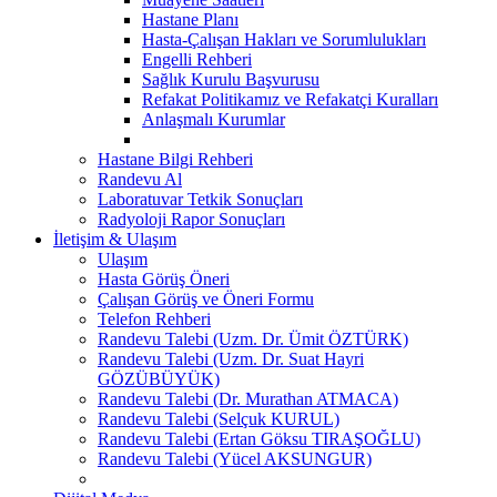
Hastane Planı
Hasta-Çalışan Hakları ve Sorumlulukları
Engelli Rehberi
Sağlık Kurulu Başvurusu
Refakat Politikamız ve Refakatçi Kuralları
Anlaşmalı Kurumlar
Hastane Bilgi Rehberi
Randevu Al
Laboratuvar Tetkik Sonuçları
Radyoloji Rapor Sonuçları
İletişim & Ulaşım
Ulaşım
Hasta Görüş Öneri
Çalışan Görüş ve Öneri Formu
Telefon Rehberi
Randevu Talebi (Uzm. Dr. Ümit ÖZTÜRK)
Randevu Talebi (Uzm. Dr. Suat Hayri
GÖZÜBÜYÜK)
Randevu Talebi (Dr. Murathan ATMACA)
Randevu Talebi (Selçuk KURUL)
Randevu Talebi (Ertan Göksu TIRAŞOĞLU)
Randevu Talebi (Yücel AKSUNGUR)