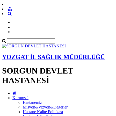
YOZGAT İL SAĞLIK MÜDÜRLÜĞÜ
SORGUN DEVLET
HASTANESİ
Kurumsal
Hastanemiz
Misyon&Vizyon&Değerler
Hastane Kalite Politikası