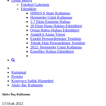
Dijital Medya
Fotoğraf Galerimiz
Etkinlikler
HIMSS-6 Stage Kutlaması
Hemşireler Günü Kutlaması
1-7 Ekim Emzirme Haftası
26 Ekim Hasta Hakları Etkinlikleri
Organ Bağışı Haftası Etkinlikleri
Atatürk'ü Anma Töreni
Emekli Personellerimize Teşekkür
Teknik Ekip Personelimize Teşekkür
2022- Hemşireler Günü Kutlaması
Engelliler Haftası Etkinlikleri
Kurumsal
Projeler
Koruyucu Sağlık Hizmetleri
Akılcı İlaç Kullanımı
Akılcı İlaç Kullanımı
13 Ocak 2022