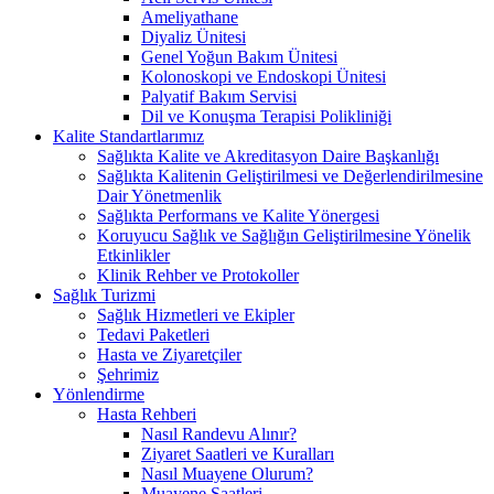
Ameliyathane
Diyaliz Ünitesi
Genel Yoğun Bakım Ünitesi
Kolonoskopi ve Endoskopi Ünitesi
Palyatif Bakım Servisi
Dil ve Konuşma Terapisi Polikliniği
Kalite Standartlarımız
Sağlıkta Kalite ve Akreditasyon Daire Başkanlığı
Sağlıkta Kalitenin Geliştirilmesi ve Değerlendirilmesine
Dair Yönetmenlik
Sağlıkta Performans ve Kalite Yönergesi
Koruyucu Sağlık ve Sağlığın Geliştirilmesine Yönelik
Etkinlikler
Klinik Rehber ve Protokoller
Sağlık Turizmi
Sağlık Hizmetleri ve Ekipler
Tedavi Paketleri
Hasta ve Ziyaretçiler
Şehrimiz
Yönlendirme
Hasta Rehberi
Nasıl Randevu Alınır?
Ziyaret Saatleri ve Kuralları
Nasıl Muayene Olurum?
Muayene Saatleri