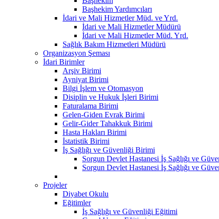
Başhekim
Başhekim Yardımcıları
İdari ve Mali Hizmetler Müd. ve Yrd.
İdari ve Mali Hizmetler Müdürü
İdari ve Mali Hizmetler Müd. Yrd.
Sağlık Bakım Hizmetleri Müdürü
Organizasyon Şeması
İdari Birimler
Arşiv Birimi
Ayniyat Birimi
Bilgi İşlem ve Otomasyon
Disiplin ve Hukuk İşleri Birimi
Faturalama Birimi
Gelen-Giden Evrak Birimi
Gelir-Gider Tahakkuk Birimi
Hasta Hakları Birimi
İstatistik Birimi
İş Sağlığı ve Güvenliği Birimi
Sorgun Devlet Hastanesi İş Sağlığı ve Güven
Sorgun Devlet Hastanesi İş Sağlığı ve Güvenl
Projeler
Diyabet Okulu
Eğitimler
İş Sağlığı ve Güvenliği Eğitimi