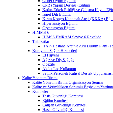
Genel Uyum Eğitimi
CPR (Yaşam Desteği) Eğitimi
Kadın-Erkek Eşitliği ve Çalışma Hayatı Eği
İşaret Dili Eğitimi
Kırım Kongo Kanamalı Ateşi (KKKA) Eğit
Hipertansiyon Eğitimi
Oryantasyon Eğitimi
HİMMS-6
HIMSS EMRAM Seviye 6 Revalide
Tatbikatlar
HAP (Hastane Afet ve Acil Durum Planı) Ta
Koruyucu Sağlık Hizmetleri
El Hijyeni
Ağız ve Diş Sağlığı
Obezite
Akılcı İlaç Kullanımı
Sağlık Personeli Ruhsal Destek Uygulaması
Kalite Yönetim Birimi
Kalite Yönetim Birimi Organizasyon Şeması
Kalite ve Verimlilikten Sorumlu Başhekim Yardımc
Komiteler
Tesis Güvenliği Komitesi
Eğitim Komitesi
Çalışan Güvenliği Komitesi
Hasta Güvenliği Komitesi