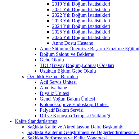
2019 Yılı Doğum İstatistikleri
2021 Yılı Doğum İstatistikleri
2022 Yılı Doğum İstatistikleri
2023 Yılı Doğum İstatistikleri
2024 Yılı Doğum İstatistikleri
2025 Yılı Doğum İstatistikleri
2026 Yılı Doğum İstatistikleri
Anne Dostu Hastane
Anne Sütünün Önemi ve Başarılı Emzirme Eğitim
Doğum Salonu ve Bekleme
Gebe Okulu
TDL(Travay,Doğum,Lohusa) Odaları
Uzaktan Eğitim Gebe Okulu
Özellikli Hizmet Birimleri
Acil Servis Ünitesi
Ameliyathane
Diyaliz Ünitesi
Genel Yoğun Bakım Ünitesi
Kolonoskopi ve Endoskopi Ünitesi
Palyatif Bakım Servisi
Dil ve Konuşma Terapisi Polikliniği
Kalite Standartlarımız
Sağlıkta Kalite ve Akreditasyon Daire Başkanlığı
Sağlıkta Kalitenin Geliştirilmesi ve Değerlendirilmesine
Sağlıkta Performans ve Kalite Yönergesi