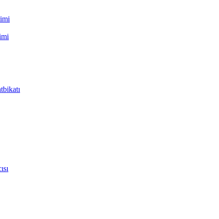
timi
imi
tbikatı
ısı