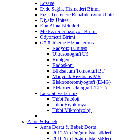
Eczane
Evde Sağlık Hizmetleri Birimi
Fizik Tedavi ve Rehabilitasyon Ünitesi
Diyaliz Ünitesi
Kan Alma Birimleri
Merkezi Sterilizasyon Birimi
Odyometri Birimi
Görüntüleme Hizmetlerimiz
Radyoloji Ünitesi
Ultrasonografi US
Röntgen
Endoskopi
Bilgisayarlı Tomografi BT
Manyetik Rezonans MR
Elektronöromiyografi (EMG)
Elektroensefalografi (EEG)
Laboratuvarlarımız
Tıbbi Patoloji
Tıbbi Biyokimya
Tıbbi Mikrobiyoloji
Anne & Bebek
Anne Dostu & Bebek Dostu
2017 Yılı Doğum İstatistikleri
2018 Yılı Doğum İstatistikleri