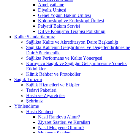
Ameliyathane
Diyaliz Ünitesi
Genel Yoğun Bakım Ünitesi
Kolonoskopi ve Endoskopi Ünitesi
Palyatif Bakım Servisi
Dil ve Konuşma Terapisi Polikliniği
Kalite Standartlarımız
Sağlıkta Kalite ve Akreditasyon Daire Başkanlığı
Sağlıkta Kalitenin Geliştirilmesi ve Değerlendirilmesine
Dair Yönetmenlik
Sağlıkta Performans ve Kalite Yönergesi
Koruyucu Sağlık ve Sağlığın Geliştirilmesine Yönelik
Etkinlikler
Klinik Rehber ve Protokoller
Sağlık Turizmi
Sağlık Hizmetleri ve Ekipler
Tedavi Paketleri
Hasta ve Ziyaretçiler
Şehrimiz
Yönlendirme
Hasta Rehberi
Nasıl Randevu Alınır?
Ziyaret Saatleri ve Kuralları
Nasıl Muayene Olurum?
Muayene Saatleri