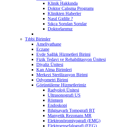
Klinik Hakkında
Doktor Çalışma Programı
Klinikten Haberler
Nasıl Gidilir ?
Sıkça Sorulan Sorular
Doktorlarımız
Tıbbi Birimler
Ameliyathane
Eczane
Evde Sağlık Hizmetleri Birimi
Fizik Tedavi ve Rehabilitasyon Ünitesi
Diyaliz Ünitesi
Kan Alma Birimleri
Merkezi Sterilizasyon Birimi
Odyometri Birimi
Görüntüleme Hizmetlerimiz
Radyoloji Ünitesi
Ultrasonografi US
Röntgen
Endoskopi
Bilgisayarlı Tomografi BT
Manyetik Rezonans MR
Elektronöromiyografi (EMG)
Elektroensefalografi (EEG)