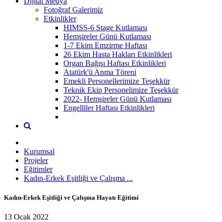
Dijital Medya
Fotoğraf Galerimiz
Etkinlikler
HIMSS-6 Stage Kutlaması
Hemşireler Günü Kutlaması
1-7 Ekim Emzirme Haftası
26 Ekim Hasta Hakları Etkinlikleri
Organ Bağışı Haftası Etkinlikleri
Atatürk'ü Anma Töreni
Emekli Personellerimize Teşekkür
Teknik Ekip Personelimize Teşekkür
2022- Hemşireler Günü Kutlaması
Engelliler Haftası Etkinlikleri
Kurumsal
Projeler
Eğitimler
Kadın-Erkek Eşitliği ve Çalışma ...
Kadın-Erkek Eşitliği ve Çalışma Hayatı Eğitimi
13 Ocak 2022