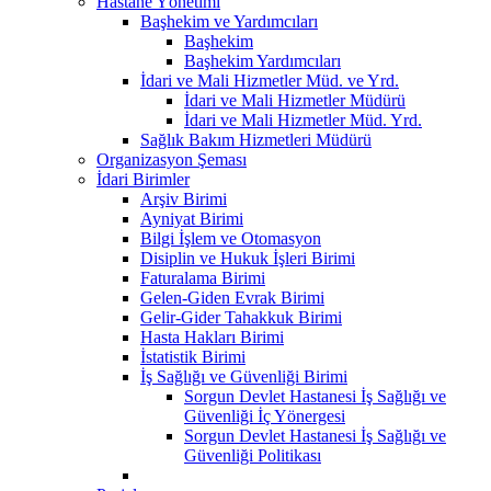
Hastane Yönetimi
Başhekim ve Yardımcıları
Başhekim
Başhekim Yardımcıları
İdari ve Mali Hizmetler Müd. ve Yrd.
İdari ve Mali Hizmetler Müdürü
İdari ve Mali Hizmetler Müd. Yrd.
Sağlık Bakım Hizmetleri Müdürü
Organizasyon Şeması
İdari Birimler
Arşiv Birimi
Ayniyat Birimi
Bilgi İşlem ve Otomasyon
Disiplin ve Hukuk İşleri Birimi
Faturalama Birimi
Gelen-Giden Evrak Birimi
Gelir-Gider Tahakkuk Birimi
Hasta Hakları Birimi
İstatistik Birimi
İş Sağlığı ve Güvenliği Birimi
Sorgun Devlet Hastanesi İş Sağlığı ve
Güvenliği İç Yönergesi
Sorgun Devlet Hastanesi İş Sağlığı ve
Güvenliği Politikası