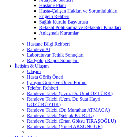
Hastane Planı
Hasta-Çalışan Hakları ve Sorumlulukları
Engelli Rehberi
Sağlık Kurulu Başvurusu
Refakat Politikamız ve Refakatçi Kuralları
Anlaşmalı Kurumlar
Hastane Bilgi Rehberi
Randevu Al
Laboratuvar Tetkik Sonuçları
Radyoloji Rapor Sonuçları
İletişim & Ulaşım
Ulaşım
Hasta Görüş Öneri
Çalışan Görüş ve Öneri Formu
Telefon Rehberi
Randevu Talebi (Uzm. Dr. Ümit ÖZTÜRK)
Randevu Talebi (Uzm. Dr. Suat Hayri
GÖZÜBÜYÜK)
Randevu Talebi (Dr. Murathan ATMACA)
Randevu Talebi (Selçuk KURUL)
Randevu Talebi (Ertan Göksu TIRAŞOĞLU)
Randevu Talebi (Yücel AKSUNGUR)