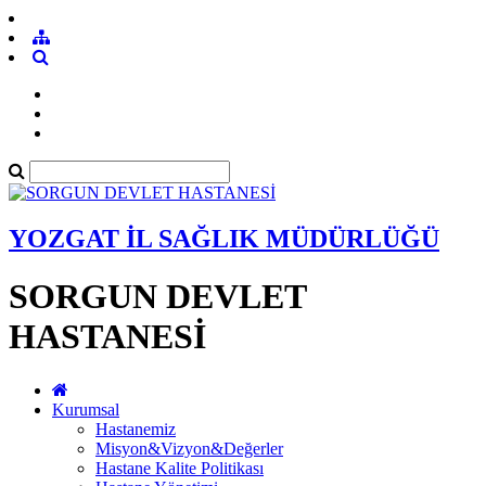
YOZGAT İL SAĞLIK MÜDÜRLÜĞÜ
SORGUN DEVLET
HASTANESİ
Kurumsal
Hastanemiz
Misyon&Vizyon&Değerler
Hastane Kalite Politikası