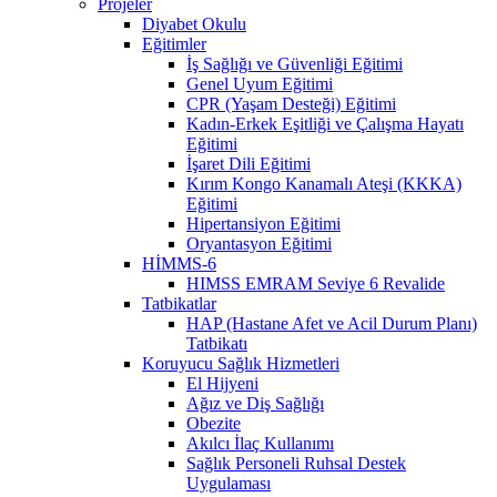
Projeler
Diyabet Okulu
Eğitimler
İş Sağlığı ve Güvenliği Eğitimi
Genel Uyum Eğitimi
CPR (Yaşam Desteği) Eğitimi
Kadın-Erkek Eşitliği ve Çalışma Hayatı
Eğitimi
İşaret Dili Eğitimi
Kırım Kongo Kanamalı Ateşi (KKKA)
Eğitimi
Hipertansiyon Eğitimi
Oryantasyon Eğitimi
HİMMS-6
HIMSS EMRAM Seviye 6 Revalide
Tatbikatlar
HAP (Hastane Afet ve Acil Durum Planı)
Tatbikatı
Koruyucu Sağlık Hizmetleri
El Hijyeni
Ağız ve Diş Sağlığı
Obezite
Akılcı İlaç Kullanımı
Sağlık Personeli Ruhsal Destek
Uygulaması