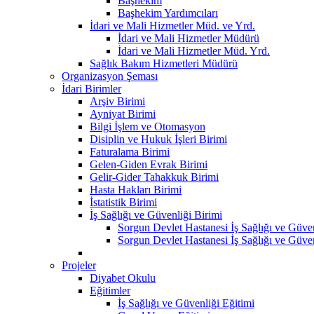
Başhekim
Başhekim Yardımcıları
İdari ve Mali Hizmetler Müd. ve Yrd.
İdari ve Mali Hizmetler Müdürü
İdari ve Mali Hizmetler Müd. Yrd.
Sağlık Bakım Hizmetleri Müdürü
Organizasyon Şeması
İdari Birimler
Arşiv Birimi
Ayniyat Birimi
Bilgi İşlem ve Otomasyon
Disiplin ve Hukuk İşleri Birimi
Faturalama Birimi
Gelen-Giden Evrak Birimi
Gelir-Gider Tahakkuk Birimi
Hasta Hakları Birimi
İstatistik Birimi
İş Sağlığı ve Güvenliği Birimi
Sorgun Devlet Hastanesi İş Sağlığı ve Güven
Sorgun Devlet Hastanesi İş Sağlığı ve Güvenl
Projeler
Diyabet Okulu
Eğitimler
İş Sağlığı ve Güvenliği Eğitimi