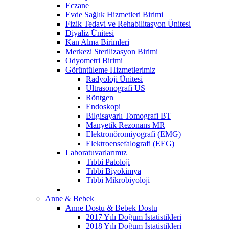
Eczane
Evde Sağlık Hizmetleri Birimi
Fizik Tedavi ve Rehabilitasyon Ünitesi
Diyaliz Ünitesi
Kan Alma Birimleri
Merkezi Sterilizasyon Birimi
Odyometri Birimi
Görüntüleme Hizmetlerimiz
Radyoloji Ünitesi
Ultrasonografi US
Röntgen
Endoskopi
Bilgisayarlı Tomografi BT
Manyetik Rezonans MR
Elektronöromiyografi (EMG)
Elektroensefalografi (EEG)
Laboratuvarlarımız
Tıbbi Patoloji
Tıbbi Biyokimya
Tıbbi Mikrobiyoloji
Anne & Bebek
Anne Dostu & Bebek Dostu
2017 Yılı Doğum İstatistikleri
2018 Yılı Doğum İstatistikleri