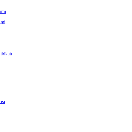
timi
imi
tbikatı
ısı