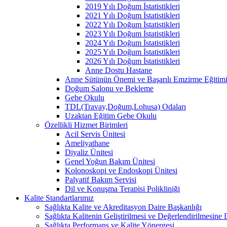
2019 Yılı Doğum İstatistikleri
2021 Yılı Doğum İstatistikleri
2022 Yılı Doğum İstatistikleri
2023 Yılı Doğum İstatistikleri
2024 Yılı Doğum İstatistikleri
2025 Yılı Doğum İstatistikleri
2026 Yılı Doğum İstatistikleri
Anne Dostu Hastane
Anne Sütünün Önemi ve Başarılı Emzirme Eğitim
Doğum Salonu ve Bekleme
Gebe Okulu
TDL(Travay,Doğum,Lohusa) Odaları
Uzaktan Eğitim Gebe Okulu
Özellikli Hizmet Birimleri
Acil Servis Ünitesi
Ameliyathane
Diyaliz Ünitesi
Genel Yoğun Bakım Ünitesi
Kolonoskopi ve Endoskopi Ünitesi
Palyatif Bakım Servisi
Dil ve Konuşma Terapisi Polikliniği
Kalite Standartlarımız
Sağlıkta Kalite ve Akreditasyon Daire Başkanlığı
Sağlıkta Kalitenin Geliştirilmesi ve Değerlendirilmesine
Sağlıkta Performans ve Kalite Yönergesi