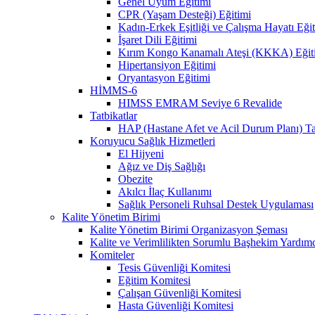
Genel Uyum Eğitimi
CPR (Yaşam Desteği) Eğitimi
Kadın-Erkek Eşitliği ve Çalışma Hayatı Eği
İşaret Dili Eğitimi
Kırım Kongo Kanamalı Ateşi (KKKA) Eğit
Hipertansiyon Eğitimi
Oryantasyon Eğitimi
HİMMS-6
HIMSS EMRAM Seviye 6 Revalide
Tatbikatlar
HAP (Hastane Afet ve Acil Durum Planı) Ta
Koruyucu Sağlık Hizmetleri
El Hijyeni
Ağız ve Diş Sağlığı
Obezite
Akılcı İlaç Kullanımı
Sağlık Personeli Ruhsal Destek Uygulaması
Kalite Yönetim Birimi
Kalite Yönetim Birimi Organizasyon Şeması
Kalite ve Verimlilikten Sorumlu Başhekim Yardımc
Komiteler
Tesis Güvenliği Komitesi
Eğitim Komitesi
Çalışan Güvenliği Komitesi
Hasta Güvenliği Komitesi