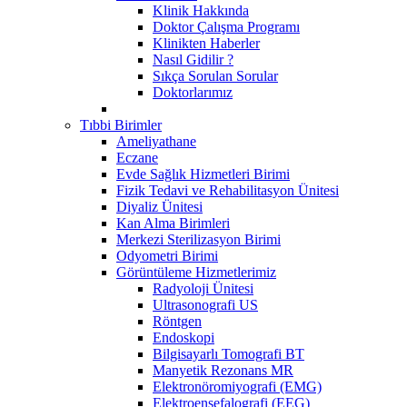
Klinik Hakkında
Doktor Çalışma Programı
Klinikten Haberler
Nasıl Gidilir ?
Sıkça Sorulan Sorular
Doktorlarımız
Tıbbi Birimler
Ameliyathane
Eczane
Evde Sağlık Hizmetleri Birimi
Fizik Tedavi ve Rehabilitasyon Ünitesi
Diyaliz Ünitesi
Kan Alma Birimleri
Merkezi Sterilizasyon Birimi
Odyometri Birimi
Görüntüleme Hizmetlerimiz
Radyoloji Ünitesi
Ultrasonografi US
Röntgen
Endoskopi
Bilgisayarlı Tomografi BT
Manyetik Rezonans MR
Elektronöromiyografi (EMG)
Elektroensefalografi (EEG)