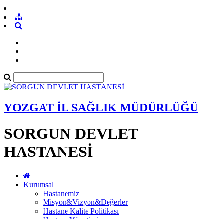
YOZGAT İL SAĞLIK MÜDÜRLÜĞÜ
SORGUN DEVLET
HASTANESİ
Kurumsal
Hastanemiz
Misyon&Vizyon&Değerler
Hastane Kalite Politikası