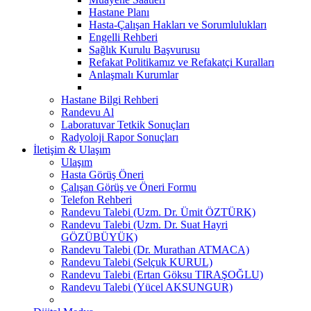
Hastane Planı
Hasta-Çalışan Hakları ve Sorumlulukları
Engelli Rehberi
Sağlık Kurulu Başvurusu
Refakat Politikamız ve Refakatçi Kuralları
Anlaşmalı Kurumlar
Hastane Bilgi Rehberi
Randevu Al
Laboratuvar Tetkik Sonuçları
Radyoloji Rapor Sonuçları
İletişim & Ulaşım
Ulaşım
Hasta Görüş Öneri
Çalışan Görüş ve Öneri Formu
Telefon Rehberi
Randevu Talebi (Uzm. Dr. Ümit ÖZTÜRK)
Randevu Talebi (Uzm. Dr. Suat Hayri
GÖZÜBÜYÜK)
Randevu Talebi (Dr. Murathan ATMACA)
Randevu Talebi (Selçuk KURUL)
Randevu Talebi (Ertan Göksu TIRAŞOĞLU)
Randevu Talebi (Yücel AKSUNGUR)