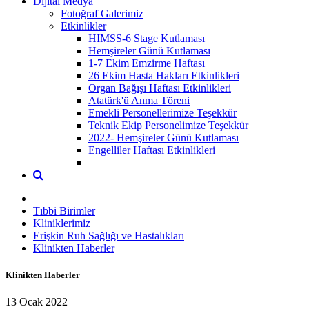
Dijital Medya
Fotoğraf Galerimiz
Etkinlikler
HIMSS-6 Stage Kutlaması
Hemşireler Günü Kutlaması
1-7 Ekim Emzirme Haftası
26 Ekim Hasta Hakları Etkinlikleri
Organ Bağışı Haftası Etkinlikleri
Atatürk'ü Anma Töreni
Emekli Personellerimize Teşekkür
Teknik Ekip Personelimize Teşekkür
2022- Hemşireler Günü Kutlaması
Engelliler Haftası Etkinlikleri
Tıbbi Birimler
Kliniklerimiz
Erişkin Ruh Sağlığı ve Hastalıkları
Klinikten Haberler
Klinikten Haberler
13 Ocak 2022