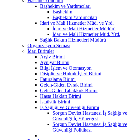
Hastane Yönetimi
Başhekim ve Yardımcıları
Başhekim
Başhekim Yardımcıları
İdari ve Mali Hizmetler Müd. ve Yrd.
İdari ve Mali Hizmetler Müdürü
İdari ve Mali Hizmetler Müd. Yrd.
Sağlık Bakım Hizmetleri Müdürü
Organizasyon Şeması
İdari Birimler
Arşiv Birimi
Ayniyat Birimi
Bilgi İşlem ve Otomasyon
Disiplin ve Hukuk İşleri Birimi
Faturalama Birimi
Gelen-Giden Evrak Birimi
Gelir-Gider Tahakkuk Birimi
Hasta Hakları Birimi
İstatistik Birimi
İş Sağlığı ve Güvenliği Birimi
Sorgun Devlet Hastanesi İş Sağlığı ve
Güvenliği İç Yönergesi
Sorgun Devlet Hastanesi İş Sağlığı ve
Güvenliği Politikası