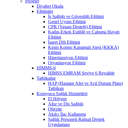
Projeler
Diyabet Okulu
Eğitimler
İş Sağlığı ve Güvenliği Eğitimi
Genel Uyum Eğitimi
CPR (Yaşam Desteği) Eğitimi
Kadın-Erkek Eşitliği ve Çalışma Hayatı
Eğitimi
İşaret Dili Eğitimi
Kırım Kongo Kanamalı Ateşi (KKKA)
Eğitimi
Hipertansiyon Eğitimi
Oryantasyon Eğitimi
HİMMS-6
HIMSS EMRAM Seviye 6 Revalide
Tatbikatlar
HAP (Hastane Afet ve Acil Durum Planı)
Tatbikatı
Koruyucu Sağlık Hizmetleri
El Hijyeni
Ağız ve Diş Sağlığı
Obezite
Akılcı İlaç Kullanımı
Sağlık Personeli Ruhsal Destek
Uygulaması