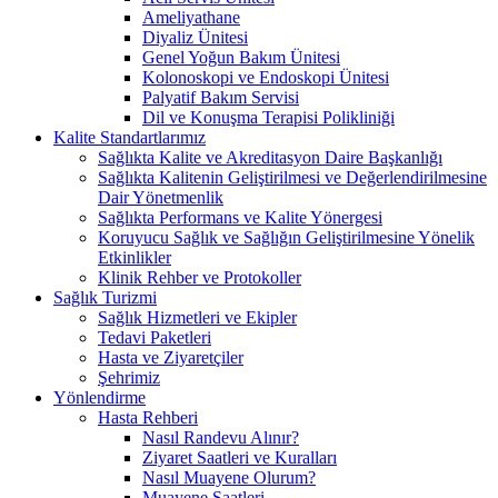
Ameliyathane
Diyaliz Ünitesi
Genel Yoğun Bakım Ünitesi
Kolonoskopi ve Endoskopi Ünitesi
Palyatif Bakım Servisi
Dil ve Konuşma Terapisi Polikliniği
Kalite Standartlarımız
Sağlıkta Kalite ve Akreditasyon Daire Başkanlığı
Sağlıkta Kalitenin Geliştirilmesi ve Değerlendirilmesine
Dair Yönetmenlik
Sağlıkta Performans ve Kalite Yönergesi
Koruyucu Sağlık ve Sağlığın Geliştirilmesine Yönelik
Etkinlikler
Klinik Rehber ve Protokoller
Sağlık Turizmi
Sağlık Hizmetleri ve Ekipler
Tedavi Paketleri
Hasta ve Ziyaretçiler
Şehrimiz
Yönlendirme
Hasta Rehberi
Nasıl Randevu Alınır?
Ziyaret Saatleri ve Kuralları
Nasıl Muayene Olurum?
Muayene Saatleri