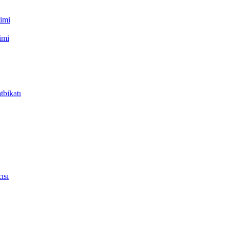
timi
imi
tbikatı
ısı