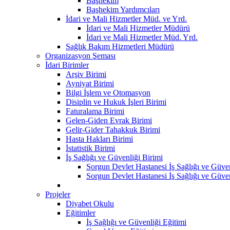
Başhekim
Başhekim Yardımcıları
İdari ve Mali Hizmetler Müd. ve Yrd.
İdari ve Mali Hizmetler Müdürü
İdari ve Mali Hizmetler Müd. Yrd.
Sağlık Bakım Hizmetleri Müdürü
Organizasyon Şeması
İdari Birimler
Arşiv Birimi
Ayniyat Birimi
Bilgi İşlem ve Otomasyon
Disiplin ve Hukuk İşleri Birimi
Faturalama Birimi
Gelen-Giden Evrak Birimi
Gelir-Gider Tahakkuk Birimi
Hasta Hakları Birimi
İstatistik Birimi
İş Sağlığı ve Güvenliği Birimi
Sorgun Devlet Hastanesi İş Sağlığı ve Güven
Sorgun Devlet Hastanesi İş Sağlığı ve Güvenl
Projeler
Diyabet Okulu
Eğitimler
İş Sağlığı ve Güvenliği Eğitimi