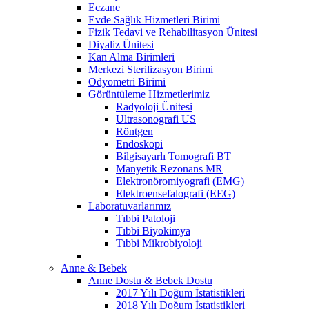
Eczane
Evde Sağlık Hizmetleri Birimi
Fizik Tedavi ve Rehabilitasyon Ünitesi
Diyaliz Ünitesi
Kan Alma Birimleri
Merkezi Sterilizasyon Birimi
Odyometri Birimi
Görüntüleme Hizmetlerimiz
Radyoloji Ünitesi
Ultrasonografi US
Röntgen
Endoskopi
Bilgisayarlı Tomografi BT
Manyetik Rezonans MR
Elektronöromiyografi (EMG)
Elektroensefalografi (EEG)
Laboratuvarlarımız
Tıbbi Patoloji
Tıbbi Biyokimya
Tıbbi Mikrobiyoloji
Anne & Bebek
Anne Dostu & Bebek Dostu
2017 Yılı Doğum İstatistikleri
2018 Yılı Doğum İstatistikleri