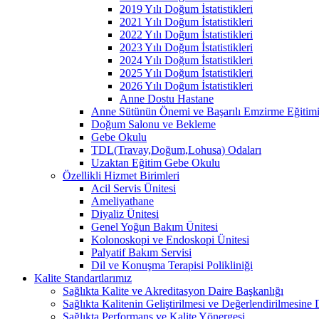
2019 Yılı Doğum İstatistikleri
2021 Yılı Doğum İstatistikleri
2022 Yılı Doğum İstatistikleri
2023 Yılı Doğum İstatistikleri
2024 Yılı Doğum İstatistikleri
2025 Yılı Doğum İstatistikleri
2026 Yılı Doğum İstatistikleri
Anne Dostu Hastane
Anne Sütünün Önemi ve Başarılı Emzirme Eğitim
Doğum Salonu ve Bekleme
Gebe Okulu
TDL(Travay,Doğum,Lohusa) Odaları
Uzaktan Eğitim Gebe Okulu
Özellikli Hizmet Birimleri
Acil Servis Ünitesi
Ameliyathane
Diyaliz Ünitesi
Genel Yoğun Bakım Ünitesi
Kolonoskopi ve Endoskopi Ünitesi
Palyatif Bakım Servisi
Dil ve Konuşma Terapisi Polikliniği
Kalite Standartlarımız
Sağlıkta Kalite ve Akreditasyon Daire Başkanlığı
Sağlıkta Kalitenin Geliştirilmesi ve Değerlendirilmesine
Sağlıkta Performans ve Kalite Yönergesi