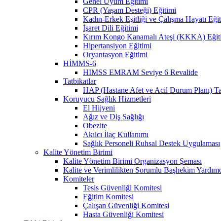
Genel Uyum Eğitimi
CPR (Yaşam Desteği) Eğitimi
Kadın-Erkek Eşitliği ve Çalışma Hayatı Eği
İşaret Dili Eğitimi
Kırım Kongo Kanamalı Ateşi (KKKA) Eğit
Hipertansiyon Eğitimi
Oryantasyon Eğitimi
HİMMS-6
HIMSS EMRAM Seviye 6 Revalide
Tatbikatlar
HAP (Hastane Afet ve Acil Durum Planı) Ta
Koruyucu Sağlık Hizmetleri
El Hijyeni
Ağız ve Diş Sağlığı
Obezite
Akılcı İlaç Kullanımı
Sağlık Personeli Ruhsal Destek Uygulaması
Kalite Yönetim Birimi
Kalite Yönetim Birimi Organizasyon Şeması
Kalite ve Verimlilikten Sorumlu Başhekim Yardımc
Komiteler
Tesis Güvenliği Komitesi
Eğitim Komitesi
Çalışan Güvenliği Komitesi
Hasta Güvenliği Komitesi